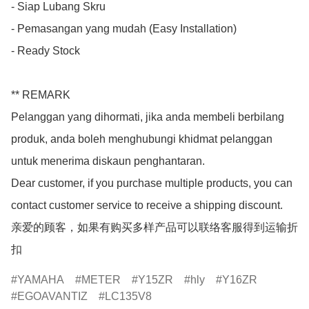
- Siap Lubang Skru

- Pemasangan yang mudah (Easy Installation)

- Ready Stock

** REMARK

Pelanggan yang dihormati, jika anda membeli berbilang 
produk, anda boleh menghubungi khidmat pelanggan 
untuk menerima diskaun penghantaran.

Dear customer, if you purchase multiple products, you can 
contact customer service to receive a shipping discount.

亲爱的顾客，如果有购买多样产品可以联络客服得到运输折
扣
YAMAHA
METER
Y15ZR
hly
Y16ZR
EGOAVANTIZ
LC135V8