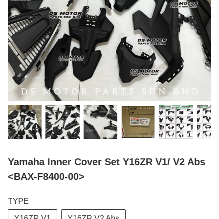
Yamaha Inner Cover Set Y16ZR V1/ V2 Abs
<BAX-F8400-00>
TYPE
Y16ZR V1
Y16ZR V2 Abs