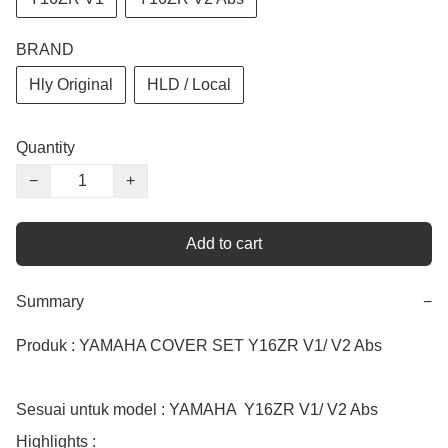
BRAND
Hly Original
HLD / Local
Quantity
−
+
Add to cart
Summary
−
Produk : YAMAHA COVER SET Y16ZR V1/ V2 Abs

Sesuai untuk model : YAMAHA  Y16ZR V1/ V2 Abs   

Highlights :
